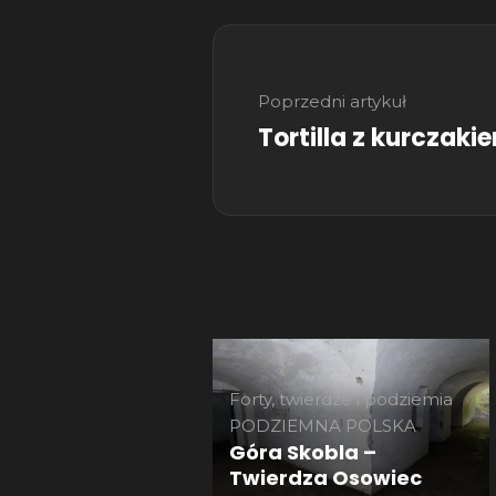
Nawigacja
wpisu
Poprzedni artykuł
Tortilla z kurczaki
Forty, twierdze i podziemia
PODZIEMNA POLSKA
Góra Skobla –
Twierdza Osowiec