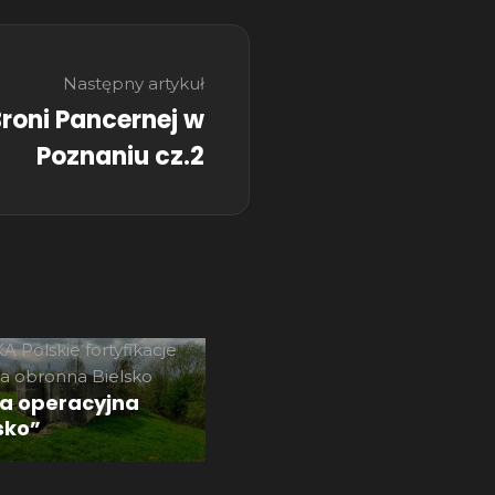
Następny artykuł
oni Pancernej w
Poznaniu cz.2
 Kraków
PODZIEMNA
KA
Polskie fortyfikacje
a obronna Bielsko
a operacyjna
sko”