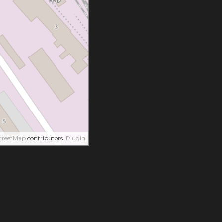
treetMap
contributors.
Plugin