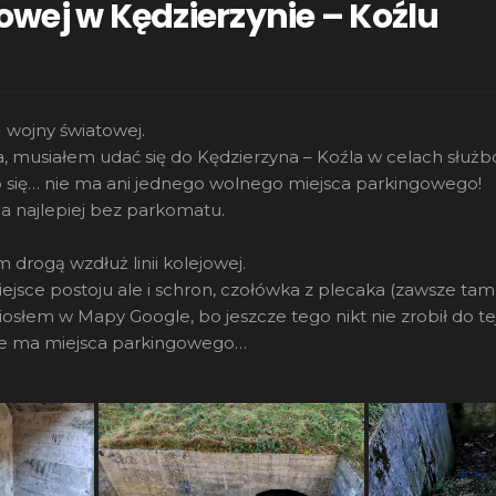
wej w Kędzierzynie – Koźlu
I wojny światowej.
, musiałem udać się do Kędzierzyna – Koźla w celach służ
o się… nie ma ani jednego wolnego miejsca parkingowego!
a najlepiej bez parkomatu.
drogą wzdłuż linii kolejowej.
ejsce postoju ale i schron, czołówka z plecaka (zawsze tam 
słem w Mapy Google, bo jeszcze tego nikt nie zrobił do tej
nie ma miejsca parkingowego…