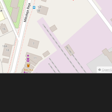
©
OpenS