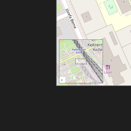
50 m
‹