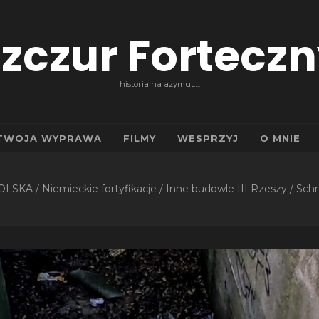
zczur Fortecz
historia na azymut….
TWOJA WYPRAWA
FILMY
WESPRZYJ
O MNIE
OLSKA
/
Niemieckie fortyfikacje
/
Inne budowle III Rzeszy
/
Schr