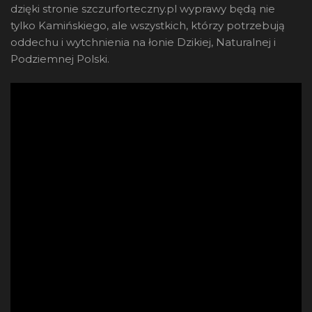
dzięki stronie szczurforteczny.pl wyprawy będą nie
tylko Kamińskiego, ale wszystkich, którzy potrzebują
oddechu i wytchnienia na łonie Dzikiej, Naturalnej i
Podziemnej Polski.