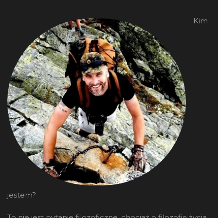
Kim
jestem?
To nie jest pytanie filozoficzne, chociaż o filozofię życia