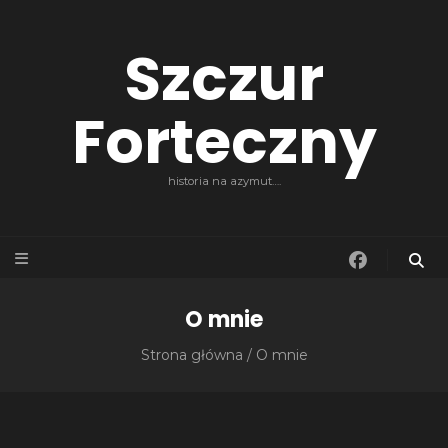
Szczur
Forteczny
historia na azymut….
O mnie
Strona główna
/
O mnie