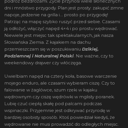
podróż bezdrożami. Życie przynosi wiele słonecznych
dni i mnóstwo przygody. Plan jest prosty: zakupić zimne
napoje, jedzenie na grilla i… prosto po przygodę!
Patrząc na mapę szybko ruszyć przed siebie. Czasami
ją odłożyć, włączyć napęd 4×4 i po prostu wędrować.
Niewiele jest miejsc tak spektakularnych, jak nasza
Słowiańska Ziemia. Z kajakiem na dachu
przemieszczam się w poszukiwaniu
Dzikiej,
Podziemnej i Naturalnej Polski
. Nie ważne, czy to
weekendowy drajwer czy włóczęga.
Uwielbiam napęd na cztery koła, basowe warczenie
mojego enduro, ale czasami wybieram ciszę. Czy to
falowanie w żaglówce, szum rzeki w kajaku
wędrownym czy ciszę wędrówki w mglisty poranek.
Lubię czuć ciepłą skałę pod palcami podczas
wspinaczki. Przyjemnie jest odkrywać przyrodę w
bardziej osobisty sposób. Ktoś powiedział kiedyś, że
wędrowanie nie musi prowadzić do odległych miejsc.