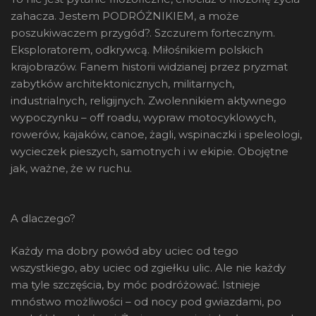
zahacza. Jestem PODRÓŻNIKIEM, a może
poszukiwaczem przygód?. Szczurem fortecznym.
Eksploratorem, odkrywcą. Miłośnikiem polskich
krajobrazów. Fanem historii widzianej przez pryzmat
zabytków architektonicznych, militarnych,
industrialnych, religijnych. Zwolennikiem aktywnego
wypoczynku – off roadu, wypraw motocyklowych,
rowerów, kajaków, canoe, żagli, wspinaczki i speleologi,
wycieczek pieszych, samotnych i w ekipie. Obojętne
jak, ważne, że w ruchu.
A dlaczego?
Każdy ma dobry powód aby uciec od tego
wszystkiego, aby uciec od zgiełku ulic. Ale nie każdy
ma tyle szczęścia, by móc podróżować. Istnieje
mnóstwo możliwości – od nocy pod gwiazdami, po