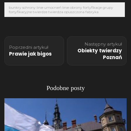
bunkry schrony linie umocnień linie obrony fortyfikacje grupy
fortyfikacyjne twierdze twierdza opuszczona fabryka
Nawigacja
Następny artykuł
wpisu
Poprzedni artykuł
Obiekty twierdzy
Prawie jak bigos
Poznań
Podobne posty