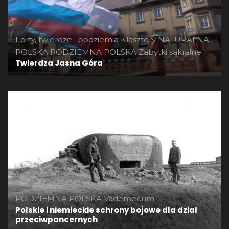
Forty, twierdze i podziemia
Klasztory
NATURALNA
POLSKA
PODZIEMNA POLSKA
Zabytki sakralne
Twierdza Jasna Góra
PODZIEMNA POLSKA
Vademecum
Polskie i niemieckie schrony bojowe dla dział
przeciwpancernych