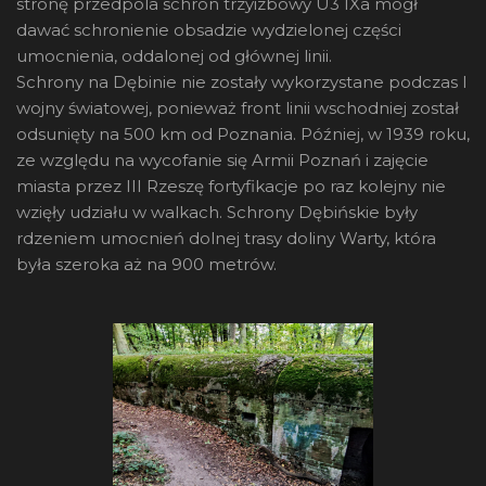
stronę przedpola schron trzyizbowy U3 IXa mógł
dawać schronienie obsadzie wydzielonej części
umocnienia, oddalonej od głównej linii.
Schrony na Dębinie nie zostały wykorzystane podczas I
wojny światowej, ponieważ front linii wschodniej został
odsunięty na 500 km od Poznania. Później, w 1939 roku,
ze względu na wycofanie się Armii Poznań i zajęcie
miasta przez III Rzeszę fortyfikacje po raz kolejny nie
wzięły udziału w walkach. Schrony Dębińskie były
rdzeniem umocnień dolnej trasy doliny Warty, która
była szeroka aż na 900 metrów.