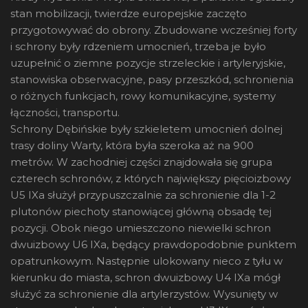
stan mobilizacji, twierdze europejskie zaczęto
przygotowywać do obrony. Zbudowane wcześniej forty
i schrony były rdzeniem umocnień, trzeba je było
uzupełnić o ziemne pozycje strzeleckie i artyleryjskie,
stanowiska obserwacyjne, pasy przeszkód, schronienia
o różnych funkcjach, rowy komunikacyjne, systemy
łączności, transportu.
Schrony Dębińskie były szkieletem umocnień dolnej
trasy doliny Warty, która była szeroka aż na 900
metrów. W zachodniej części znajdowała się grupa
czterech schronów, z których największy pięcioizbowy
U5 IXa służył przypuszczalnie za schronienie dla 1-2
plutonów piechoty stanowiącej główną obsadę tej
pozycji. Obok niego umieszczono niewielki schron
dwuizbowy U6 IXa, będący prawdopodobnie punktem
opatrunkowym. Następnie ulokowany nieco z tyłu w
kierunku do miasta, schron dwuizbowy U4 IXa mógł
służyć za schronienie dla artylerzystów. Wysunięty w