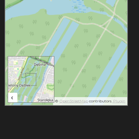
‹
100 m
©
OpenStreetMap
contributors.
Plugin