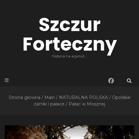
Szczur
Forteczny
historia na azymut….
Strona główna
/
Main
/
NATURALNA POLSKA
/
Opolskie
zamki i pałace
/
Pałac w Mosznej