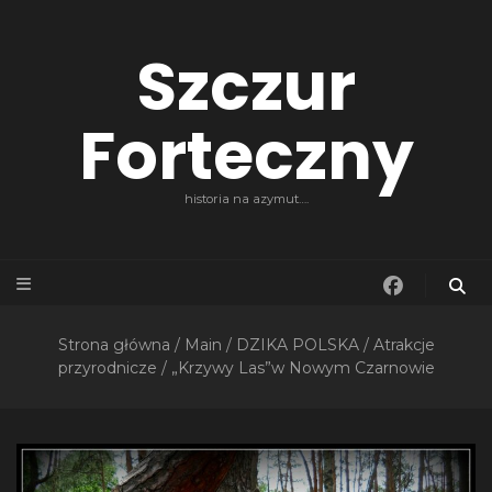
Szczur
Forteczny
historia na azymut….
Strona główna
/
Main
/
DZIKA POLSKA
/
Atrakcje
przyrodnicze
/
„Krzywy Las”w Nowym Czarnowie