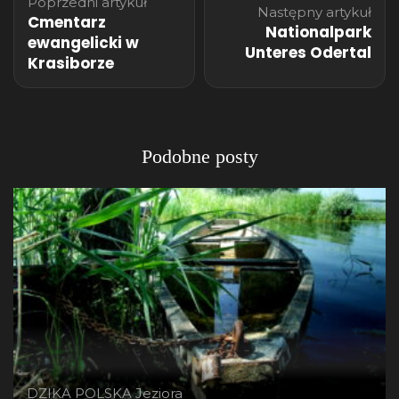
Poprzedni artykuł
wpisu
Następny artykuł
Cmentarz
Nationalpark
ewangelicki w
Unteres Odertal
Krasiborze
Podobne posty
DZIKA POLSKA
Jeziora