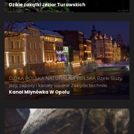
Dzikie zakątki Jezior Turawskich
DZIKA POLSKA
NATURALNA POLSKA
Rzeki
Śluzy,
jazy, zapory i kanały wodne
Zabytki techniki
Kanał Młynówka W Opolu