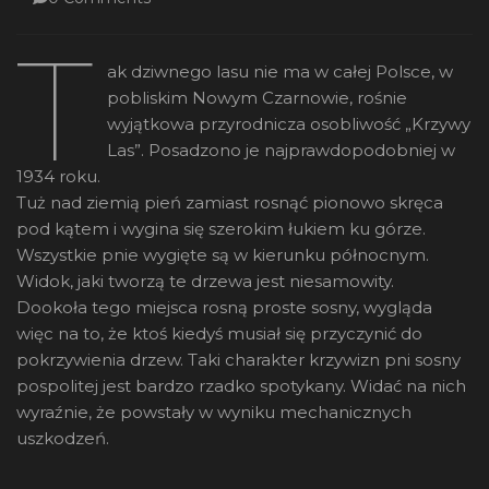
T
ak dziwnego lasu nie ma w całej Polsce, w
pobliskim Nowym Czarnowie, rośnie
wyjątkowa przyrodnicza osobliwość „Krzywy
Las”. Posadzono je najprawdopodobniej w
1934 roku.
Tuż nad ziemią pień zamiast rosnąć pionowo skręca
pod kątem i wygina się szerokim łukiem ku górze.
Wszystkie pnie wygięte są w kierunku północnym.
Widok, jaki tworzą te drzewa jest niesamowity.
Dookoła tego miejsca rosną proste sosny, wygląda
więc na to, że ktoś kiedyś musiał się przyczynić do
pokrzywienia drzew. Taki charakter krzywizn pni sosny
pospolitej jest bardzo rzadko spotykany. Widać na nich
wyraźnie, że powstały w wyniku mechanicznych
uszkodzeń.