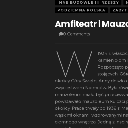
INNE BUDOWLE III RZESZY
PODZIEMNA POLSKA
ZABYT
Amfiteatr i Mauz
0 Comments
W
1934 r. właści
kamieniołom 
Rozpoczęto pr
stojących. Gór
okolicy Góry Świętej Anny doszł
zwycięstwem Niemców. Była rów
mauzoleum miało być przeciwwagą 
powstawało mauzoleum ku czci pi
okolicy. Prace trwały do 1938 r. 
wąskimi oknami, wzorowanymi na śr
ciemnego wnętrza. Jedną z inspir