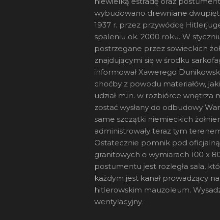
niewielką estradę oraz postument
wybudowano drewniane dwupiętro
1937 r. przez przywódcę Hitlerju
spaleniu ok. 2000 roku. W styczn
postrzegane przez sowieckich żołn
znajdującymi się w środku sarko
informował Xawerego Dunikowskie
choćby z powodu materiałów, jaki
udział m.in. w rozbiórce wnętrza 
zostać wysłany do odbudowy War
same szczątki niemieckich żołnie
administrowały teraz tym terene
Ostatecznie pomnik pod oficjal
granitowych o wymiarach 100 x 80
postumentu jest rozległa sala, kt
każdym jest kanał prowadzący na
hitlerowskim mauzoleum. Wysadz
wentylacyjny.