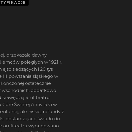
RTYFIKACJE
wej, przekazała dawny
iemców poległych w 1921 r.
jsc siedzących i 20 tys.
 III powstania śląskiego w
akończonej ostatecznie
w wschodnich, dodatkowo
d krawędzią amfiteatru
Górę Świętej Anny jak i w
talnej, ale niskiej rotundy z
i, dostarczające światło do
dole amfiteatru wybudowano