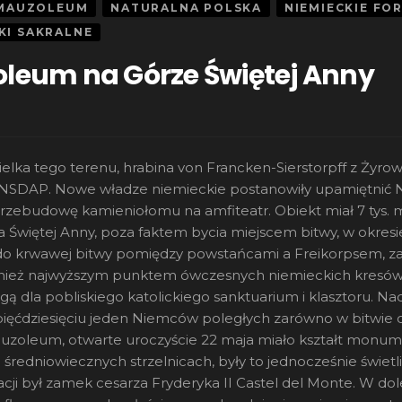
MAUZOLEUM
NATURALNA POLSKA
NIEMIECKIE FO
KI SAKRALNE
oleum na Górze Świętej Anny
cielka tego terenu, hrabina von Francken-Sierstorpff z Żyro
NSDAP. Nowe władze niemieckie postanowiły upamiętnić N
zebudowę kamieniołomu na amfiteatr. Obiekt miał 7 tys. mie
a Świętej Anny, poza faktem bycia miejscem bitwy, w okresie
o do krwawej bitwy pomiędzy powstańcami a Freikorpsem, z
nież najwyższym punktem ówczesnych niemieckich kresó
dla pobliskiego katolickiego sanktuarium i klasztoru. Na
ęćdziesięciu jeden Niemców poległych zarówno w bitwie o 
Mauzoleum, otwarte uroczyście 22 maja miało kształt monumen
edniowiecznych strzelnicach, były to jednocześnie świetlik
acji był zamek cesarza Fryderyka II Castel del Monte. W 