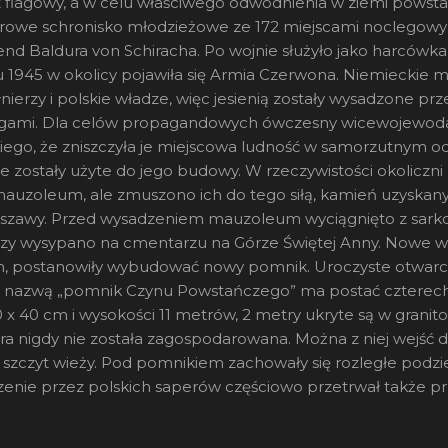
 flagowy, a w celu właściwego odwodnienia w ziemi powstał
we schronisko młodzieżowe ze 172 miejscami noclegowymi
gend Baldura von Schiracha. Po wojnie służyło jako harców
iu 1945 w okolicy pojawiła się Armia Czerwona. Niemiecki
ierzy i polskie władze, więc jesienią zostały wysadzone pr
fagami. Dla celów propagandowych ówczesny wicewojewoda ś
go, że zniszczyła je miejscowa ludność w samorzutnym od
e zostały użyte do jego budowy. W rzeczywistości okoliczn
mauzoleum, ale zmuszono ich do tego siłą, kamień uzyskany 
szawy. Przed wysadzeniem mauzoleum wyciągnięto z sarko
rzy wysypano na cmentarzu na Górze Świętej Anny. Nowe wł
m, postanowiły wybudować nowy pomnik. Uroczyste otwarcie
ną nazwą „pomnik Czynu Powstańczego” ma postać czterec
 x 40 cm i wysokości 11 metrów, 2 metry ukryte są w gran
óra nigdy nie została zagospodarowana. Można z niej wejść
 szczyt wieży. Pod pomnikiem zachowały się rozległe podz
enie przez polskich saperów częściowo przetrwał także p