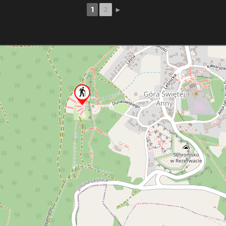
1
2
►