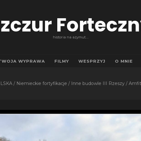
zczur Fortecz
historia na azymut….
TWOJA WYPRAWA
FILMY
WESPRZYJ
O MNIE
OLSKA
/
Niemieckie fortyfikacje
/
Inne budowle III Rzeszy
/
Amfit