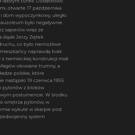
 labirynt tuneli. Dodatkowo
, otwarte 17 października
ka i dom wypoczynkowy, uległo
e mauzoleum było negatywnie
zez saperów wraz ze
ląski Jerzy Ziętek
ruchu, co było niemożliwe
i mieszkańcy naprawdę brali
z niemieckiej konstrukcji miał
fagów ołowiane trumny, a
adze polskie, które
 nastąpiło 19 czerwca 1955.
h pylonów z bloków
itowym postumencie. W środku
 do wnętrza pylonów, w
iemia wykute w skarpie pod
rzedwojenny system