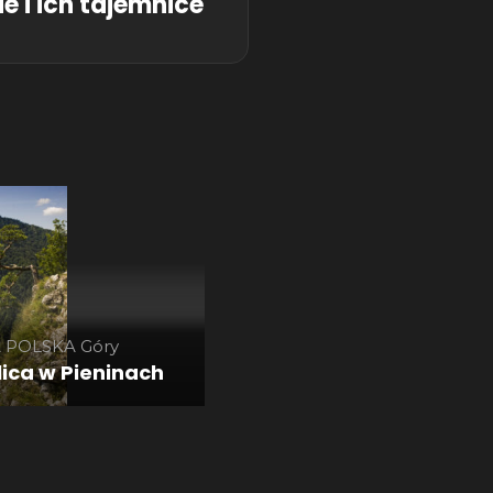
 i ich tajemnice
A POLSKA
Góry
lica w Pieninach