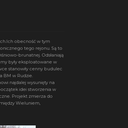
kich.Ich obecność w tym
onicznego tego rejonu. Są to
wiśniowo-brunatnej. Odsłaniają
łomy były eksploatowane w
owce stanowiły cenny budulec
cha BM w Rudzie.
owi najdalej wysunięty na
początek idei stworzenia w
czne. Projekt zmierza do
pomiędzy Wieluniem,