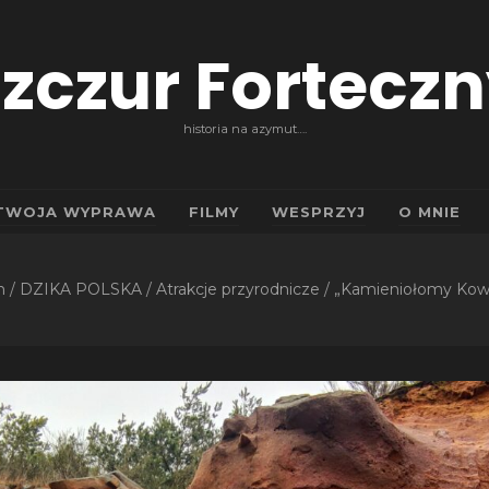
zczur Fortecz
historia na azymut….
TWOJA WYPRAWA
FILMY
WESPRZYJ
O MNIE
n
/
DZIKA POLSKA
/
Atrakcje przyrodnicze
/
„Kamieniołomy Kowa