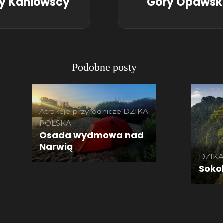
lcy Kaniowscy
Góry Opawskie
Podobne posty
Atrakcje przyrodnicze
DZIKA
POLSKA
Osada wydmowa nad
Narwią
DZIK
Soko