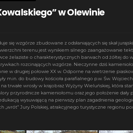
owalskiego” w Olewinie
duje się wzgórze zbudowane z odsłaniających się skał jurajs
wierzchni terenu jest wynikiem silnego zaangażowanie tekt
owce żelaziste o charakterystycznych barwach od żółtej do 
dkrywkach rozcinających wzgórze. Nieczynne dziś kamienio
pnie w drugiej połowie XX w. Odporne na wietrzenie piask
żyły m.in. do budowy kościoła parafialnego p.w. Św. Wojcie
trwałe wrosły w krajobraz Wyżyny Wieluńskiej, która stan
alory przyrodnicze kamieniołomu oraz jego położenie dały 
edukacją wysuwającą na pierwszy plan zagadnienia geologi
h „wrót” Jury Polskiej, atrakcyjnego turystyczne regionu 