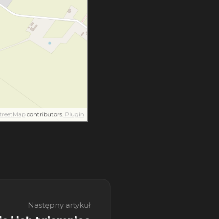
treetMap
contributors.
Plugin
Następny artykuł