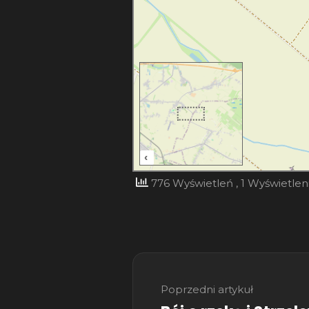
200 m
‹
776 Wyświetleń
, 1 Wyświetleni
Nawigacja
wpisu
Poprzedni artykuł