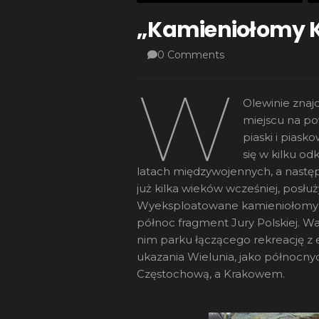
„Kamieniołomy K
0 Comments
W
Olewinie znaj
miejscu na po
piaski i piask
się w kilku o
latach międzywojennych, a nastę
już kilka wieków wcześniej, posłu
Wyeksploatowane kamieniołomy na 
północ fragment Jury Polskiej. W
nim parku łączącego rekreację z 
ukazania Wielunia, jako północnyc
Częstochową, a Krakowem.