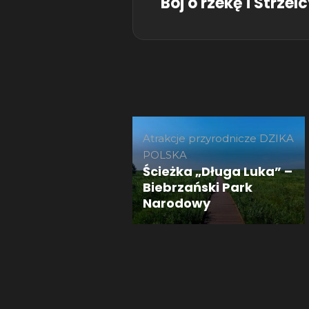
Bój o rzekę i Strze
Atrakcje przyrodnicze
DZIKA
POLSKA
Ścieżka „Długa Luka” –
Biebrzański Park
Narodowy