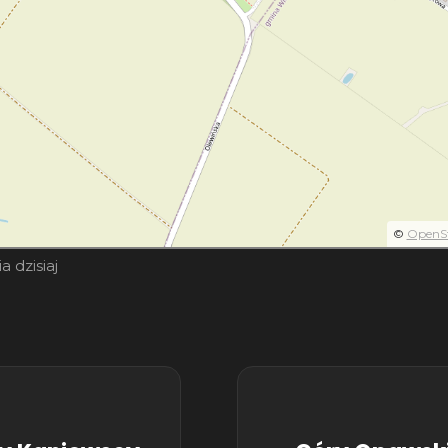
©
OpenS
a dzisiaj