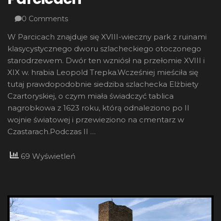
0 Comments
W Parcicach znajduje się XVIII-wieczny park z ruinami
klasycystycznego dworu szlacheckiego otoczonego
starodrzewem. Dwór ten wzniósł na przełomie XVIII i
XIX w. hrabia Leopold Trepka.Wcześniej mieściła się
tutaj prawdopodobnie siedziba szlachecka Elżbiety
Czartoryskiej, o czym miała świadczyć tablica
nagrobkowa z 1623 roku, którą odnaleziono po II
wojnie światowej i przewieziono na cmentarz w
Czastarach.Podczas II …
69 Wyświetleń