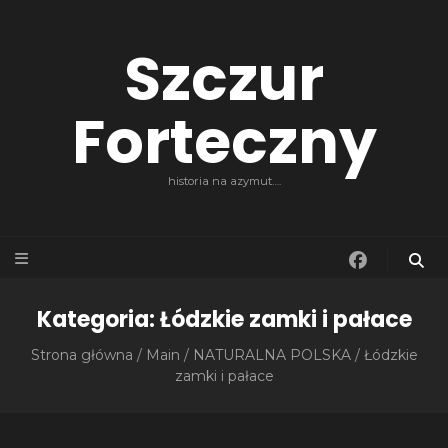
Szczur
Forteczny
historia na azymut….
Kategoria:
Łódzkie zamki i pałace
Strona główna
/
Main
/
NATURALNA POLSKA
/
Łódzkie
zamki i pałace