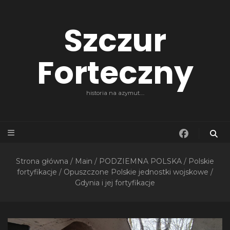
Szczur
Forteczny
historia na azymut….
Strona główna
/
Main
/
PODZIEMNA POLSKA
/
Polskie
fortyfikacje
/
Opuszczone Polskie jednostki wojskowe
/
Gdynia i jej fortyfikacje