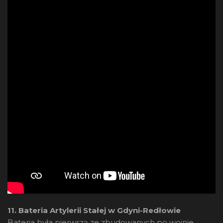
11. Bateria Artylerii Stałej w Gdyni-Redłowie
Bateria była pierwszą ze zbudowanych po wojnie