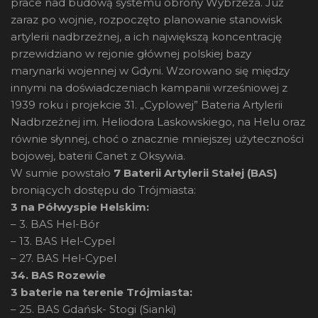
prace nad budową systemu obrony Wybrzeża. Już
zaraz po wojnie, rozpoczęto planowanie stanowisk
artylerii nadbrzeżnej, a ich największą koncentrację
przewidziano w rejonie głównej polskiej bazy
marynarki wojennej w Gdyni. Wzorowano się między
innymi na doświadczeniach kampanii wrześniowej z
1939 roku i projekcie 31. „Cyplowej” Bateria Artylerii
Nadbrzeżnej im. Heliodora Laskowskiego, na Helu oraz
równie słynnej, choć o znacznie mniejszej użyteczności
bojowej, baterii Canet z Oksywia.
W sumie powstało
7 Baterii Artylerii Stałej (BAS)
broniących dostępu do Trójmiasta:
3 na Półwyspie Helskim:
– 3. BAS Hel-Bór
– 13. BAS Hel-Cypel
– 27. BAS Hel-Cypel
34. BAS Rozewie
3 baterie na terenie Trójmiasta:
– 25. BAS Gdańsk- Stogi (Sianki)