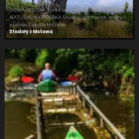
DZIKA POLSKA
Jura Krakowsko-Częstochowska
NATURALNA POLSKA
Stodoły, spichlerze, młyny i
wiatraki
Zabytki techniki
Stodoły z Mstowa