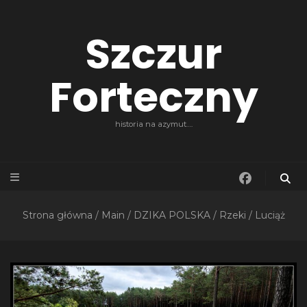
Szczur
Forteczny
historia na azymut….
Strona główna
/
Main
/
DZIKA POLSKA
/
Rzeki
/
Luciąż