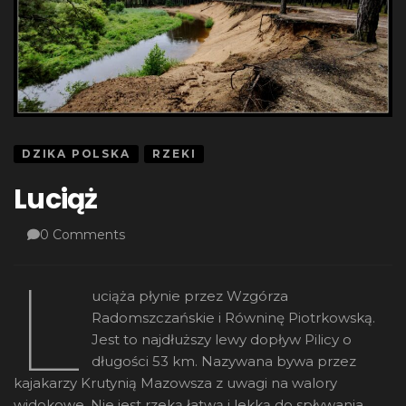
DZIKA POLSKA
RZEKI
Luciąż
0 Comments
L
uciąża płynie przez Wzgórza
Radomszczańskie i Równinę Piotrkowską.
Jest to najdłuższy lewy dopływ Pilicy o
długości 53 km. Nazywana bywa przez
kajakarzy Krutynią Mazowsza z uwagi na walory
widokowe. Nie jest rzeką łatwą i lekką do spływania