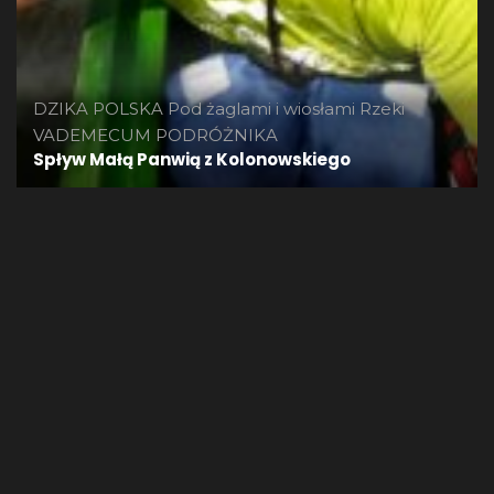
DZIKA POLSKA
Pod żaglami i wiosłami
Rzeki
VADEMECUM PODRÓŻNIKA
Spływ Małą Panwią z Kolonowskiego