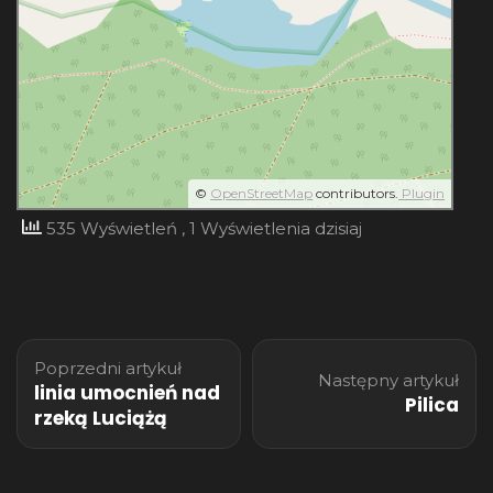
©
OpenStreetMap
contributors.
Plugin
535 Wyświetleń
, 1 Wyświetlenia dzisiaj
Nawigacja
Poprzedni artykuł
wpisu
Następny artykuł
linia umocnień nad
Pilica
rzeką Luciążą