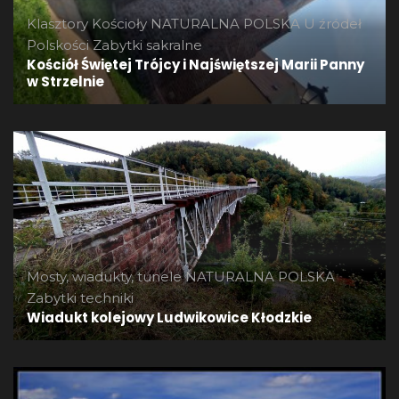
Klasztory
Kościoły
NATURALNA POLSKA
U źródeł
Polskości
Zabytki sakralne
Kościół Świętej Trójcy i Najświętszej Marii Panny
w Strzelnie
Mosty, wiadukty, tunele
NATURALNA POLSKA
Zabytki techniki
Wiadukt kolejowy Ludwikowice Kłodzkie