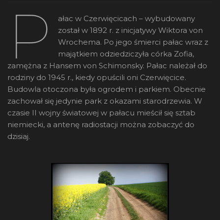
P
ałac w Czerwięcicach – wybudowany
został w 1892 r. z inicjatywy Wiktora von
Wrochema. Po jego śmierci pałac wraz z
majątkiem odziedziczyła córka Zofia,
zamężna z Hansem von Schimonsky. Pałac należał do
rodziny do 1945 r., kiedy opuścili oni Czerwięcice.
Budowla otoczona była ogrodem i parkiem. Obecnie
zachował się jedynie park z okazami starodrzewia. W
czasie II wojny światowej w pałacu mieścił się sztab
niemiecki, a antenę radiostacji można zobaczyć do
dzisiaj.