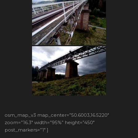
osm_map_v3 map_center=”50.6003,16.5220″
zoom=”16.3″ width=”95%” height=”450″
post_markers=”1″ ]