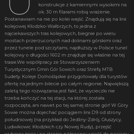
U
konstrukcje z kamiennymi wysokimi na
ok. 30 m filarami robią wrażenie.
Postanawiam na nie po kolei wejść. Znajdują się na linii
kolejowej Kłodzko-Wałbrzych, to jedna z
najciekawszych tras kolejowych, biegnie po wielu
mostach przerzuconych nad dolinami górskimi oraz
przez tunele pod szczytami, najdłuższy w Polsce tunel
kolejowy o długości 1602 m znajduje się właśnie na tej
trasie.We współpracy ze Stowarzyszeniem
Turystycznym Gmin Gór Sowich oraz Strefą MTB
Sudety. Koleje Dolnośląskie przygotowały dla turystów
ofertę na jednym bilecie po całym regionie. Największą
zaletą tego rozwiązania jest fakt, że wycieczki nie
trzeba kończyć na tej stacji, na której została
rozpoczęta, ani nawet po tej samej stronie gór! W Góry
Sowie można dojechać pociągiem linii D9 od strony
południowej (na przykład do Jedliny-Zdrój, Głuszycy,
Ludwikowic Kłodzkich czy Nowej Rudy), przejść
wybraną trasę i po stronie północnej wsiąść do pociągu