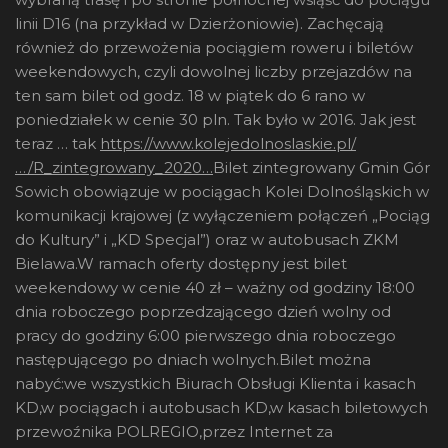
linii D16 (na przykład w Dzierżoniowie). Zachęcają
również do przewożenia pociągiem roweru i biletów
weekendowych, czyli dowolnej liczby przejazdów na
ten sam bilet od godz. 18 w piątek do 6 rano w
poniedziałek w cenie 30 pln. Tak było w 2016. Jak jest
teraz … tak
https://www.kolejedolnoslaskie.pl/
…/R_zintegrowany_2020…
Bilet zintegrowany Gmin Gór
Sowich obowiązuje w pociągach Kolei Dolnośląskich w
komunikacji krajowej (z wyłączeniem połączeń „Pociąg
do Kultury” i „KD Specjal”) oraz w autobusach ZKM
Bielawa.W ramach oferty dostępny jest bilet
weekendowy w cenie 40 zł – ważny od godziny 18:00
dnia roboczego poprzedzającego dzień wolny od
pracy do godziny 6:00 pierwszego dnia roboczego
następującego po dniach wolnych.Bilet można
nabyć:we wszystkich Biurach Obsługi Klienta i kasach
KD,w pociągach i autobusach KD,w kasach biletowych
przewoźnika POLREGIO,przez Internet za