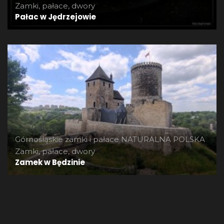
Zamki, pałace, dwory
Pałac w Jędrzejowie
Górnośląskie zamki i pałace
NATURALNA POLSKA
Zamki, pałace, dwory
Zamek w Będzinie