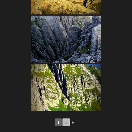
1
2
►