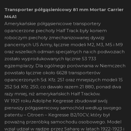
Transporter półgąsienicowy 81 mm Mortar Carrier
M4A1
Amerykańskie półgąsienicowe transportery
opancerzone piechoty Half Track były koniem
roboczym piechoty zmechanizowanej dywizji
pancernych US Army, łącznie modeli M2, M3, M5 i M9
oraz wszelkich odmian specjalnych na ich podwoziach
zostało wyprodukowanych łącznie 53 733
egzemplarzy. Dla ogólnego porównania w Niemczech
powstało łącznie około 6628 transporterów
opancerzonych Sd. Kfz. 251 oraz mniejszych modeli 15
252 Sd. Kfz. 250, co dawało razem 21 880, ponad dwa
razy mniej, niż amerykańskich Half Tracków.
W 1921 roku Adolphe Kegresse zbudował swój
pierwszy półgąsienicowy samochód według swojego
patentu – Citroen – Kegresse B2/10CV, który był
poważną przeróbką samochodu osobowego. Model
wziął udział w rajdzie przez Saharę w latach 1922-1923 i