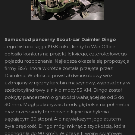
Samochód pancerny Scout-car Daimler Dingo
Jego historia sięga 1938 roku, kiedy to War Office
ogłosiło konkurs na projekt lekkiego, czterokołowego
pojazdu rozpoznania. Najlepsza okazała się propozycja
firmy BSA, która wkrótce została przejęta przez
Daimlera. W efekcie powstał dwuosobowy wóz,
uzbrojony w ręczny karabin maszynowy, wyposażony w
sześciocylindrowy silnik o mocy 55 KM. Dingo został
pokryty pancerzem o grubości wahającej się od 5 do
30 mm. Mógł pokonywać brody głębokie na pół metra
oraz przeszkody terenowe o kącie nachylenia
sięgającym 30 stopni. Ale największym jego atutem
była prędkość. Dingo mógł mknąć z szybkością, która
dochodziła do 90 km/h. W czasie II wojny światowej