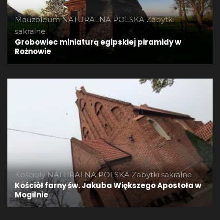
Mauzoleum
NATURALNA POLSKA
Zabytki
sakralne
Grobowiec miniaturą egipskiej piramidy w
Rożnowie
Kościoły
NATURALNA POLSKA
Zabytki sakralne
Kościół farny św. Jakuba Większego Apostoła w
Mogilnie