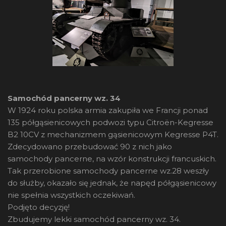
Samochód pancerny wz. 34
W 1924 roku polska armia zakupiła we Francji ponad
135 półgąsienicowych podwozi typu Citroën-Kegresse
B2 10CV z mechanizmem gąsienicowym Kegresse P4T.
Zdecydowano przebudować 90 z nich jako
samochody pancerne, na wzór konstrukcji francuskich.
Tak przerobione samochody pancerne wz.28 weszły
do służby, okazało się jednak, że napęd półgąsienicowy
nie spełnia wszystkich oczekiwań.
Podjęto decyzję!
Zbudujemy lekki samochód pancerny wz. 34.