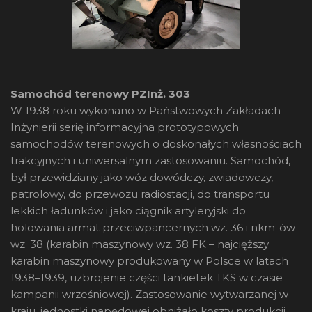
Samochód terenowy PZInż. 303
W 1938 roku wykonano w Państwowych Zakładach
Inżynierii serię informacyjna prototypowych
samochodów terenowych o doskonałych własnościach
trakcyjnych i uniwersalnym zastosowaniu. Samochód,
był przewidziany jako wóz dowódczy, zwiadowczy,
patrolowy, do przewozu radiostacji, do transportu
lekkich ładunków i jako ciągnik artyleryjski do
holowania armat przeciwpancernych wz. 36 i nkm-ów
wz. 38 (karabin maszynowy wz. 38 FK – najcięższy
karabin maszynowy produkowany w Polsce w latach
1938–1939, uzbrojenie części tankietek TKS w czasie
kampanii wrześniowej). Zastosowanie wytwarzanej w
kraju, jednostki napędowej obniżało koszty produkcji.