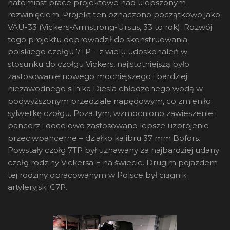
natomiast prace projektowe nad ulepszonym
rozwinięciem. Projekt ten oznaczono początkowo jako
VAU-33 (Vickers-Armstrong-Ursus, 33 to rok). Rozwój
tego projektu doprowadził do skonstruowania
polskiego czołgu 7TP – z wielu udoskonaleń w
stosunku do czołgu Vickers, najistotniejszą było
zastosowanie nowego mocniejszego i bardziej
niezawodnego silnika Diesla chłodzonego wodą w
podwyższonym przedziale napędowym, co zmieniło
sylwetkę czołgu. Poza tym, wzmocniono zawieszenie i
pancerz i docelowo zastosowano lepsze uzbrojenie
przeciwpancerne – działko kalibru 37 mm Bofors.
Powstały czołg 7TP był uznawany za najbardziej udany
czołg rodziny Vickersa E na świecie. Drugim pojazdem
tej rodziny opracowanym w Polsce był ciągnik
artyleryjski C7P.